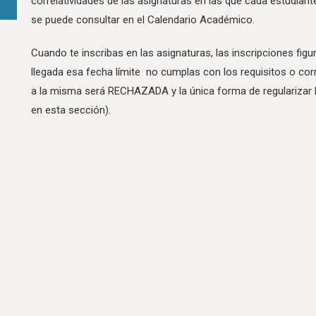
correlatividades de las asignaturas en las que cada estudiant
se puede consultar en el Calendario Académico.
Cuando te inscribas en las asignaturas, las inscripciones fig
llegada esa fecha límite no cumplas con los requisitos o corr
a la misma será RECHAZADA y la única forma de regularizar l
en esta sección).