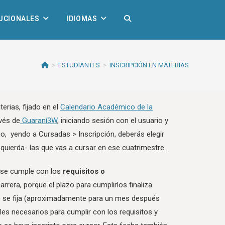
TUCIONALES
IDIOMAS
>
ESTUDIANTES
>
INSCRIPCIÓN EN MATERIAS
erias, fijado en el
Calendario Académico de la
avés de
Guaraní3W
, iniciando sesión con el usuario y
go, yendo a Cursadas > Inscripción, deberás elegir
quierda- las que vas a cursar en ese cuatrimestre.
o se cumple con los
requisitos o
arrera, porque el plazo para cumplirlos finaliza
re se fija (aproximadamente para un mes después
nales necesarios para cumplir con los requisitos y