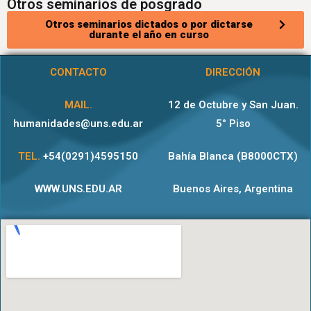
Otros seminarios de posgrado
Otros seminarios dictados o por dictarse
durante el año en curso
CONTACTO
DIRECCIÓN
MAIL.
12 de Octubre y San Juan.
humanidades@uns.edu.ar
5° Piso
TEL.
+54(0291)4595150
Bahía Blanca (B8000CTX)
WWW.UNS.EDU.AR
Buenos Aires, Argentina