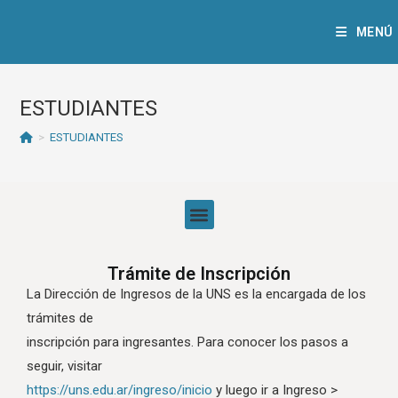
MENÚ
ESTUDIANTES
>
ESTUDIANTES
SOLICITUD DE EXCEPCIONES / INSCRIPCIONES FUERA DE TÉRMINO
SOLICITUD DE EQUIVALENCIAS ENTRE MATERIAS DE LA UNS
EQUIVALENCIAS CON CERTIFICADOS INTERNACIONALES DE INGLÉS
Trámite de Inscripción
La Dirección de Ingresos de la UNS es la encargada de los
trámites de
inscripción para ingresantes. Para conocer los pasos a
seguir, visitar
https://uns.edu.ar/ingreso/ini
cio
y luego ir a Ingreso >